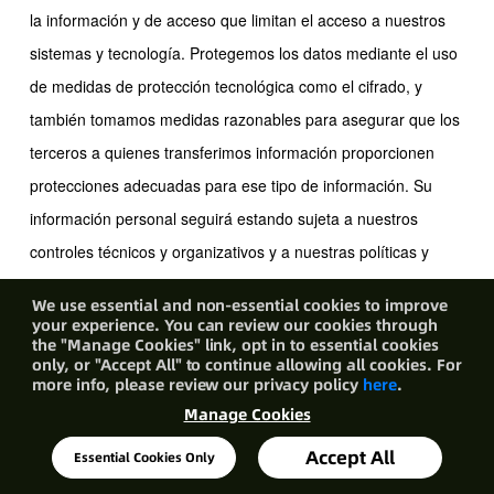
la información y de acceso que limitan el acceso a nuestros
sistemas y tecnología. Protegemos los datos mediante el uso
de medidas de protección tecnológica como el cifrado, y
también tomamos medidas razonables para asegurar que los
terceros a quienes transferimos información proporcionen
protecciones adecuadas para ese tipo de información. Su
información personal seguirá estando sujeta a nuestros
controles técnicos y organizativos y a nuestras políticas y
procedimientos (incluida esta Política de Privacidad).
We use essential and non-essential cookies to improve
Lamentablemente, la transmisión de información a través de
your experience. You can review our cookies through
the "Manage Cookies" link, opt in to essential cookies
Internet no es completamente segura. Aunque haremos todo
only, or "Accept All" to continue allowing all cookies. For
lo posible para proteger su información personal, no podemos
more info, please review our privacy policy
here
.
Manage Cookies
garantizar la seguridad de la información transmitida a
nuestros Servicios.
Accept All
Essential Cookies Only
Si nos enteramos de que su información personal no cifrada