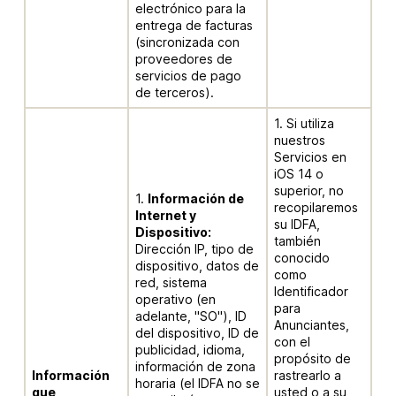
electrónico para la
entrega de facturas
(sincronizada con
proveedores de
servicios de pago
de terceros).
1. Si utiliza
nuestros
Servicios en
iOS 14 o
superior, no
1.
Información de
recopilaremos
Internet y
su IDFA,
Dispositivo:
también
Dirección IP, tipo de
conocido
dispositivo, datos de
como
red, sistema
Identificador
operativo (en
para
adelante, "SO"), ID
Anunciantes,
del dispositivo, ID de
con el
publicidad, idioma,
propósito de
información de zona
Información
rastrearlo a
horaria (el IDFA no se
que
usted o a su