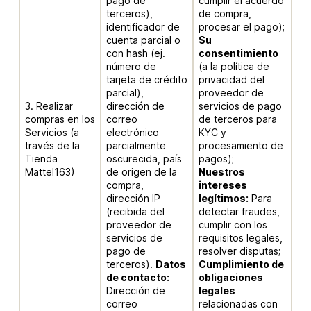
pago de
cumplir el acuerdo
terceros),
de compra,
identificador de
procesar el pago);
cuenta parcial o
Su
con hash (ej.
consentimiento
número de
(a la política de
tarjeta de crédito
privacidad del
parcial),
proveedor de
3. Realizar
dirección de
servicios de pago
compras en los
correo
de terceros para
Servicios (a
electrónico
KYC y
través de la
parcialmente
procesamiento de
Tienda
oscurecida, país
pagos);
Mattel163)
de origen de la
Nuestros
compra,
intereses
dirección IP
legítimos:
Para
(recibida del
detectar fraudes,
proveedor de
cumplir con los
servicios de
requisitos legales,
pago de
resolver disputas;
terceros).
Datos
Cumplimiento de
de contacto:
obligaciones
Dirección de
legales
correo
relacionadas con