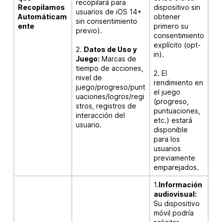
recopilará para
Recopilamos
dispositivo sin
usuarios de iOS 14+
Automáticam
obtener
sin consentimiento
ente
primero su
previo).
consentimiento
explícito (opt-
2.
Datos de Uso y
in).
Juego:
Marcas de
tiempo de acciones,
2. El
nivel de
rendimiento en
juego/progreso/punt
el juego
uaciones/logros/regi
(progreso,
stros, registros de
puntuaciones,
interacción del
etc.) estará
usuario.
disponible
para los
usuarios
previamente
emparejados.
1.
Información
audiovisual:
Su dispositivo
móvil podría