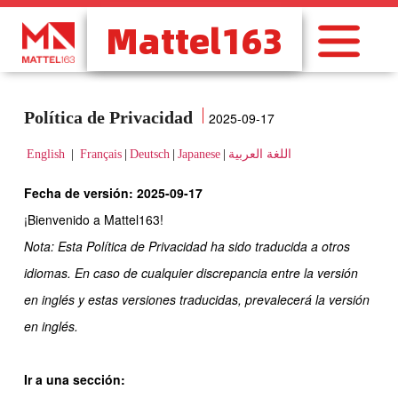
跳
至
内
容
Mattel163
Política de Privacidad
2025-09-17
English
|
Français
|
Deutsch
|
Japanese
|
اللغة العربية
Fecha de versión: 2025-09-17
¡Bienvenido a Mattel163!
Nota: Esta Política de Privacidad ha sido traducida a otros
idiomas. En caso de cualquier discrepancia entre la versión
en inglés y estas versiones traducidas, prevalecerá la versión
en inglés.
Ir a una sección: