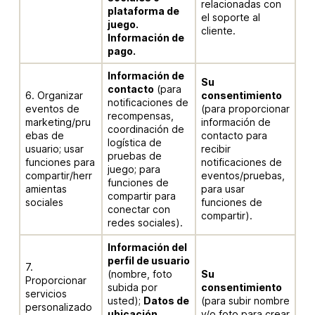
relacionadas con
plataforma de
el soporte al
juego.
cliente.
Información de
pago.
Información de
Su
contacto
(para
6. Organizar
consentimiento
notificaciones de
eventos de
(para proporcionar
recompensas,
marketing/pru
información de
coordinación de
ebas de
contacto para
logística de
usuario; usar
recibir
pruebas de
funciones para
notificaciones de
juego; para
compartir/herr
eventos/pruebas,
funciones de
amientas
para usar
compartir para
sociales
funciones de
conectar con
compartir).
redes sociales).
Información del
perfil de usuario
7.
(nombre, foto
Su
Proporcionar
subida por
consentimiento
servicios
usted);
Datos de
(para subir nombre
personalizado
ubicación
y/o foto para crear