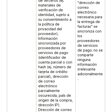
de terceros (ej.
"dirección de
materiales de
correo
verificación de
electrónico
identidad, sujeto a
necesaria para
su consentimiento a
la entrega de
la política de
facturas" se
privacidad del
sincroniza con
proveedor);
los
Información
proveedores
sincronizada por
de servicios
proveedores de
de pago; no se
servicios de pago
comparte
(identificador de
ninguna
cuenta parcial o con
información
hash (ej. número de
irrelevante
tarjeta de crédito
adicionalmente
parcial), dirección
.
de correo
electrónico
parcialmente
oscurecida, país de
origen de la compra,
dirección IP);
Dirección de correo